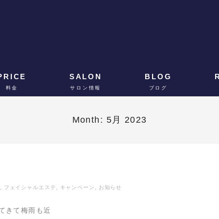
PRICE
SALON
BLOG
料金
サロン情報
ブログ
Month:
5月 2023
,
フェイシャルエステ
,
キャンペーン
,
お知らせ
てきて梅雨も近