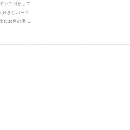
ーポンご用意して
ら好きなパーツ
後にお鼻の毛 …